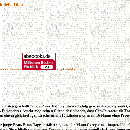
ch liebe Dich
uch neu bestellen
<- gebraucht suchen
ellerlisten geschafft haben. Zum Teil liegt dieser Erfolg gewiss darin begründet
t. Ein anderer Aspekt mag seinen Grund darin haben, dass
Cecilia Ahern
die Toc
on einem gleichzeitigen Erscheinen in 15 Ländern kann ein Debütant ohne Proteg
te junge Frau. Eines Tages erfährt sie, dass ihr Mann Gerry einen inoperablen
uleben. Sie schließt sich in ihrer Wohnung ein und leidet unendlich. Eines Tages 