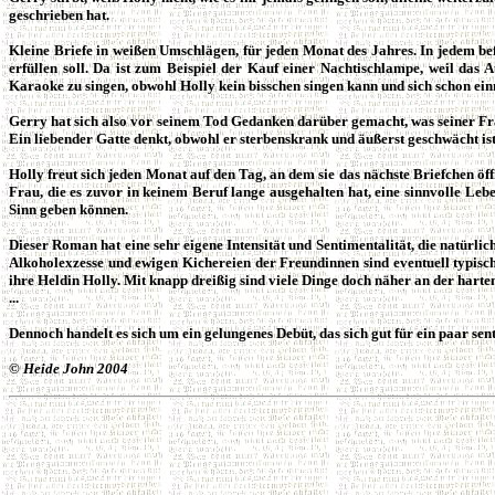
geschrieben hat.
Kleine Briefe in weißen Umschlägen, für jeden Monat des Jahres. In jedem bef
erfüllen soll. Da ist zum Beispiel der Kauf einer Nachtischlampe, weil das
Karaoke zu singen, obwohl Holly kein bisschen singen kann und sich schon einma
Gerry hat sich also vor seinem Tod Gedanken darüber gemacht, was seiner Frau
Ein liebender Gatte denkt, obwohl er sterbenskrank und äußerst geschwächt is
Holly freut sich jeden Monat auf den Tag, an dem sie das nächste Briefchen öff
Frau, die es zuvor in keinem Beruf lange ausgehalten hat, eine sinnvolle Leb
Sinn geben können.
Dieser Roman hat eine sehr eigene Intensität und Sentimentalität, die natürlic
Alkoholexzesse und ewigen Kichereien der Freundinnen sind eventuell typisch 
ihre Heldin Holly. Mit knapp dreißig sind viele Dinge doch näher an der harten
...
Dennoch handelt es sich um ein gelungenes Debüt, das sich gut für ein paar se
©
Heide John 2004