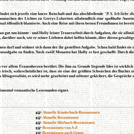
indet sich jeweils eine kurze Botschaft und das abschließende
"P. S. Ich liebe di
 Ausmachen des Lichtes zu Gerrys Lebzeiten allabendlich eine spaßhafte Ausein
l öffentlich blamierte. Auch eine Reise mit ihren besten Freundinnen ist bereit
 gut tun könnte - und Holly leistet Trauerarbeit durch Aufgaben, die sie allmäh
t, darüber nach, wie er seiner Liebsten dabei helfen könnte, über diesen gewalt
nen darf und widmet sich dann der ihr gestellten Aufgabe. Schon bald findet sie d
ensaufgabe zu finden. Nach zwölf Monaten hat Holly es fast geschafft: Durch die
h vor allem Frauenherzen berührt. Die ihm zu Grunde liegende Idee ist wirklich s
irisch, wahrscheinlicher ist, dass sie eine der größten Schwächen des Buches e
 Alltagsrealität, es wird mehr gearbeitet und seltener gekichert, die Gespräche 
ntimental-romantische Lesestunden eignet.
Aktuelle Kinderbuch-Rezensionen
Aktuelle Rezensionen
Aktuelle Hörbuch-Rezensionen
Rezensionen von A-Z
Rezensionen nach Genre