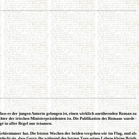
, dass es der jungen Autorin gelungen ist, einen wirklich anrührenden Roman zu
hter des irischen Ministerpräsidenten ist. Die Publikation des Romans wurde -
é in aller Regel nur träumen.
 Gehirntumor hat. Die letzten Wochen der beiden vergehen wie im Flug, und als
entdeckt sie, dass Gerry ihr während der letzten Tage seines Lebens kleine Briefe