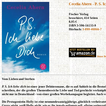
Cecelia Ahern - P. S. I
Fischer
Verlag
broschiert, 414 Seiten
8,95 €
ISBN 3-596-16133-
9
Hörbuch:
3-899-40866-7
Dieses B
Vom Lieben und Sterben
P. S. Ich liebe dich
ist einer jener Debütromane, die es auf Anhieb in die Bests
schreiben, der die großen Themenbereiche Liebe und Tod geschickt verknüpf
nicht nur in Deutschland - von einer großen Werbekampagne begleitet. Auch v
Die Protagonistin Holly ist eine neunundzwanzigjährige, glücklich verheirate
Gerry stirbt, weiß Holly nicht, wie es ihr jemals gelingen soll, alleine weiterz