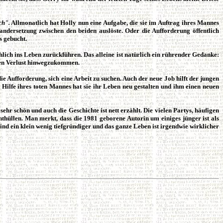
ch".
Allmonatlich hat Holly nun eine Aufgabe, die sie im Auftrag ihres Mannes
andersetzung zwischen den beiden auslöste. Oder die Aufforderung öffentlich
s gebucht.
lich ins Leben zurückführen. Das alleine ist natürlich ein rührender Gedanke:
igen Verlust hinwegzukommen.
ie Aufforderung, sich eine Arbeit zu suchen. Auch der neue Job hilft der jungen
 Hilfe ihres toten Mannes hat sie ihr Leben neu gestalten und ihm einen neuen
ehr schön und auch die Geschichte ist nett erzählt. Die vielen Partys, häufigen
nthüllen. Man merkt, dass die 1981 geborene Autorin um einiges jünger ist als
sind ein klein wenig tiefgründiger und das ganze Leben ist irgendwie wirklicher