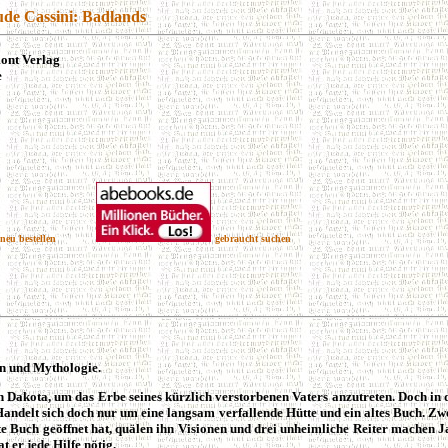
ude Cassini: Badlands
ont Verlag
e
neu bestellen
gebraucht suchen
n und Mythologie.
 Dakota, um das Erbe seines kürzlich verstorbenen Vaters anzutreten. Doch in
Handelt sich doch nur um eine langsam verfallende Hütte und ein altes Buch. Zwei
e Buch geöffnet hat, quälen ihn Visionen und drei unheimliche Reiter machen Ja
 er jede Hilfe nötig.