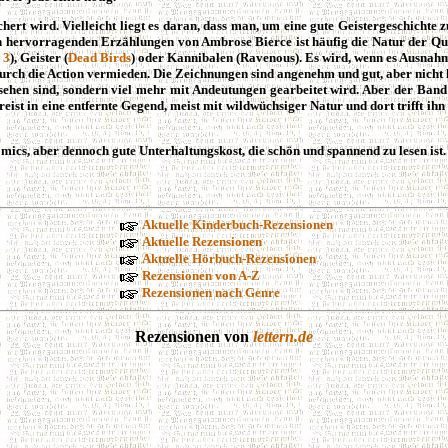
chert wird. Vielleicht liegt es daran, dass man, um eine gute Geistergeschichte 
en hervorragenden Erzählungen von Ambrose Bierce ist häufig die Natur der Que
 3
), Geister (
Dead Birds
) oder Kannibalen (Ravenous). Es wird, wenn es Ausnahm
durch die Action vermieden. Die Zeichnungen sind angenehm und gut, aber nicht
 sehen sind, sondern viel mehr mit Andeutungen gearbeitet wird. Aber der Band 
eist in eine entfernte Gegend, meist mit wildwüchsiger Natur und dort trifft ih
ics, aber dennoch gute Unterhaltungskost, die schön und spannend zu lesen ist.
Aktuelle Kinderbuch-Rezensionen
Aktuelle Rezensionen
Aktuelle Hörbuch-Rezensionen
Rezensionen von A-Z
Rezensionen nach Genre
Rezensionen von
lettern.de