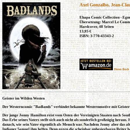
Axel Gonzalbo, Jean-Cla
Ehapa Comic Collection - Egm
Übersetzung: Marcel Le Comt
Hardcover
, 48 Seiten
13
,95 €
ISBN: 3-770-43343-
2
Dieses Buch 
Geister im Wilden Westen
Der Westerncomic "Badlands" verbindet bekannte Westernmotive mit Geister
Der junge Jonny Hamilton reist vom Osten der Vereinigten Staaten nach South
Das Erbe seines Vaters stellt sich auch nicht als sonderlich großzügig heraus. 
danach, wie sein Vater eigentlich als Mensch war. Nachdem Jonny aber das alt
Indianer Samuel ihm helfen. Denn gegen die scheinbar unbesiegbaren Reiter hat