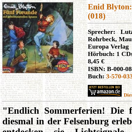
Enid Blyton:
(018)
Sprecher: Lu
Rohrbeck, Maud
Europa Verlag
Hörbuch: 1 CD
8,45 €
ISBN: B-000-0
Buch:
3-570-03
Die
"Endlich Sommerferien! Die f
diesmal in der Felsenburg erle
entdecken sie Lichtsigna